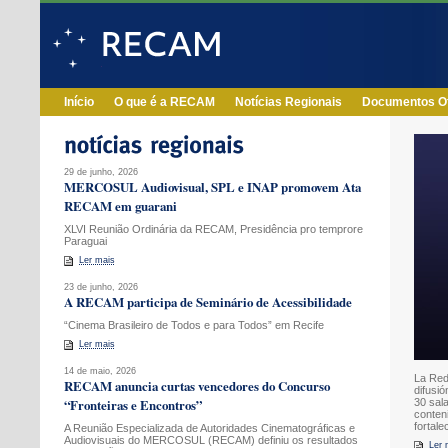
Início
O que é a RECAM
Notícias Regionais
Documentos Of
29 de junho, 2026
MERCOSUL Audiovisual, SPL e INAP promovem Ata
RECAM em guarani
XLVI Reunião Ordinária da RECAM, Presidência pro temprore
Paraguai
Ler mais
23 de junho, 2026
A RECAM participa de Seminário de Acessibilidade
“Cinema Brasileiro de Todos e para Todos” em Recife
Ler mais
14 de maio, 2026
La Red
RECAM anuncia curtas vencedores do Concurso
difusi
“Fronteiras e Encontros”
30 sala
conten
fortale
A Reunião Especializada de Autoridades Cinematográficas e
Audiovisuais do MERCOSUL (RECAM) definiu os resultados
Ler 