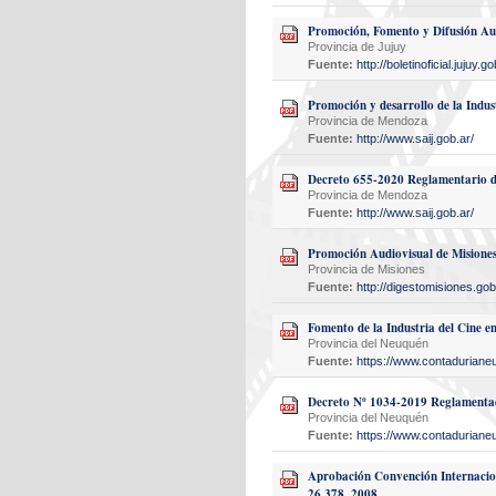
Promoción, Fomento y Difusión Aud
Provincia de Jujuy
Fuente:
http://boletinoficial.jujuy
Promoción y desarrollo de la Indu
Provincia de Mendoza
Fuente:
http://www.saij.gob.ar/
Decreto 655-2020 Reglamentario d
Provincia de Mendoza
Fuente:
http://www.saij.gob.ar/
Promoción Audiovisual de Misione
Provincia de Misiones
Fuente:
http://digestomisiones.gob
Fomento de la Industria del Cine e
Provincia del Neuquén
Fuente:
https://www.contaduriane
Decreto Nº 1034-2019 Reglamentac
Provincia del Neuquén
Fuente:
https://www.contaduriane
Aprobación Convención Internacion
26.378_2008