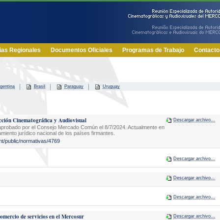
ias Regionales
Documentos Oficiales
Programas de Trabajo
Contacto
gentina
Brasil
Paraguay
Uruguay
ón Cinematográfica y Audiovisual
Descargar archivo...
probado por el Consejo Mercado Común el 8/7/2024. Actualmente en
miento jurídico nacional de los países firmantes.
nt/public/normativas/4769
Descargar archivo...
Descargar archivo...
Descargar archivo...
omercio de servicios en el Mercosur
Descargar archivo...