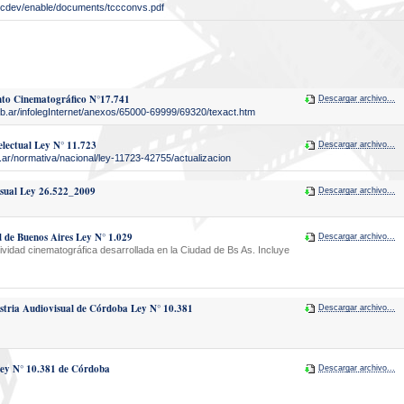
ocdev/enable/documents/tccconvs.pdf
nto Cinematográfico N°17.741
Descargar archivo...
.gob.ar/infolegInternet/anexos/65000-69999/69320/texact.htm
electual Ley N° 11.723
Descargar archivo...
.ar/normativa/nacional/ley-11723-42755/actualizacion
isual Ley 26.522_2009
Descargar archivo...
d de Buenos Aires Ley N° 1.029
Descargar archivo...
tividad cinematográfica desarrollada en la Ciudad de Bs As. Incluye
stria Audiovisual de Córdoba Ley N° 10.381
Descargar archivo...
ey N° 10.381 de Córdoba
Descargar archivo...