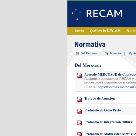
Inicio
Qué es la RECAM
Notic
Del Mercosur
Acuerdos
Ar
Del Mercosur
Acuerdo MERCOSUR de Coproducci
Acuerdo propuesto por RECAM y a
proceso de incorporación al ordena
Fuente:
https://normas.mercosur.i
Tratado de Asunción
Protocolo de Ouro Preto
Protocolo de integración cultural
Protocolo de Montevideo sobre el c