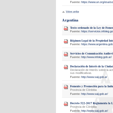
Fuente:
https://www.un.org/esa/s
Volver arriba
Argentina
Texto ordenado de la Ley de Fome
Fuente:
https://servicios.infoleg
Régimen Legal de la Propiedad Int
Fuente:
https://www.argentina.gob
Servicios de Comunicación Audiov
Fuente:
http://www.infoleg.gob.ar/
Declaración de Interés de la Ciuda
Declaración de Interés sobre la ac
sus modificativas.
Fuente:
http://www.saij.gob.ar
Fomento y Promoción para la Indu
Provincia de Córdoba
Fuente:
http://www.saij.gob.ar/
Decreto 522-2017 Reglamenta la L
Provincia de Córdoba
Fuente:
http://www.saij.gob.ar/