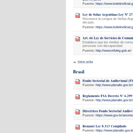
Fuente:
https://www.boletinoficial.
Ley de Señas Argentinas Ley Nº 2
Reconoce la Lengua de Señas Argen
del país.
Fuente:
https://www.boletinoficial.
Art. 66 Ley de Servicios de Comun
Establece que los medios de comuni
personas con discapacidad
Fuente:
http://www.infoleg.gob.ar/
Volver arriba
Brasil
Fondo Sectorial do Audiovisual (F
Fuente:
http://www.planalto.gov.br/
Reglamento FSA Decreto N° 6.299
Fuente:
http://www.planalto.gov.br/
Directrices Fondo Sectorial Audiov
Fuente:
https://www.gov.br/anci
Rouanet Ley 8.313 Compilado
Fuente:
https://www.planalto.gov.b