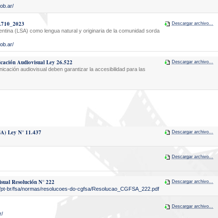
gob.ar/
7.710_2023
Descargar archivo...
tina (LSA) como lengua natural y originaria de la comunidad sorda
gob.ar/
icación Audiovisual Ley 26.522
Descargar archivo...
cación audiovisual deben garantizar la accesibilidad para las
SA) Ley N° 11.437
Descargar archivo...
Descargar archivo...
isual Resolución N° 222
Descargar archivo...
ne/pt-br/fsa/normas/resolucoes-do-cgfsa/Resolucao_CGFSA_222.pdf
Descargar archivo...
r/