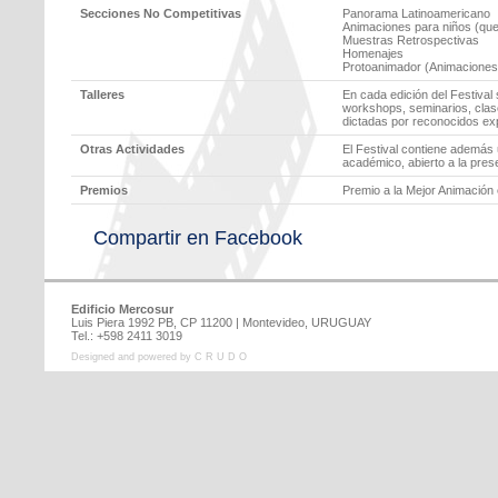
Secciones No Competitivas
Panorama Latinoamericano
Animaciones para niños (que 
Muestras Retrospectivas
Homenajes
Protoanimador (Animaciones 
Talleres
En cada edición del Festival 
workshops, seminarios, clase
dictadas por reconocidos exp
Otras Actividades
El Festival contiene además 
académico, abierto a la pres
Premios
Premio a la Mejor Animación 
Compartir en Facebook
Edificio Mercosur
Luis Piera 1992 PB, CP 11200 | Montevideo, URUGUAY
Tel.: +598 2411 3019
Designed and powered by C R U D O