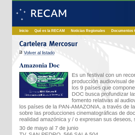
Inicio
Qué es la RECAM
Noticias Regionales
Documentos O
Volver al listado
Amazonia Doc
Es un festival con un recor
producción audiovisual de
los 9 países que compon
DOC busca profundizar las
fomento relativas al audiov
los países de la PAN-AMAZONIA, a través de la 
sobre las producciones cinematográficas de doc
realidad amazónica y / o expresan sus deseos, s
30 de mayo al 7 de junio
TV. SAN PEDRO, 566 SALA 504