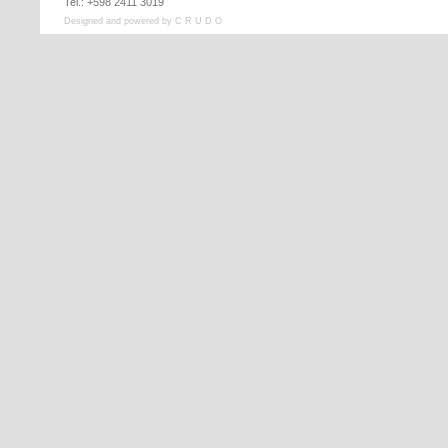
Tel.: +598 2411 3019
Designed and powered by C R U D O