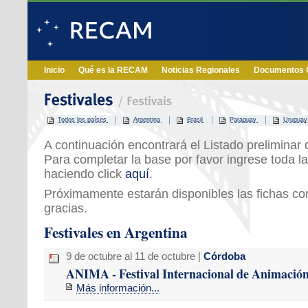
Inicio
Qué es la RECAM
Noticias Regionales
Documentos O
Todos los países
Argentina
Brasil
Paraguay
Uruguay
A continuación encontrará el Listado preliminar d
Para completar la base por favor ingrese toda la
haciendo click
aquí
.
Próximamente estarán disponibles las fichas c
gracias.
Festivales en Argentina
9 de octubre al 11 de octubre |
Córdoba
ANIMA - Festival Internacional de Animació
Más información...