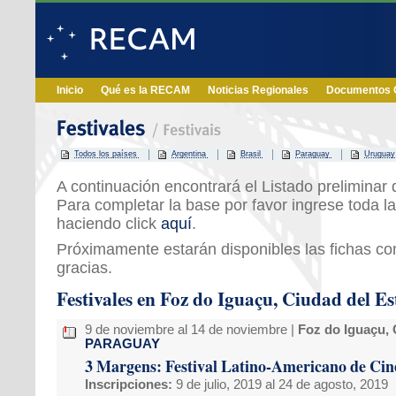
Inicio
Qué es la RECAM
Noticias Regionales
Documentos O
Todos los países
Argentina
Brasil
Paraguay
Uruguay
A continuación encontrará el Listado preliminar d
Para completar la base por favor ingrese toda la
haciendo click
aquí
.
Próximamente estarán disponibles las fichas c
gracias.
Festivales en Foz do Iguaçu, Ciudad del E
9 de noviembre al 14 de noviembre |
Foz do Iguaçu, 
PARAGUAY
3 Margens: Festival Latino-Americano de Ci
Inscripciones:
9 de julio, 2019 al 24 de agosto, 2019