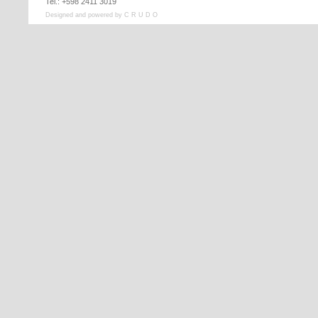
Tel.: +598 2411 3019
Designed and powered by C R U D O